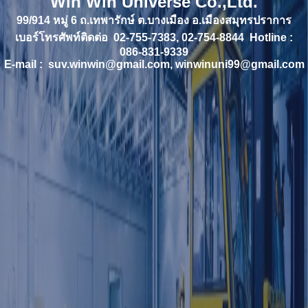
Win Win Universe Co.,Ltd.
99/914 หมู่ 6 ถ.เทพารักษ์ ต.บางเมือง อ.เมืองสมุทรปราการ
เบอร์โทรศัพท์ติดต่อ 02-755-7383, 02-754-8844 Hotline :
086-831-9339
E-mail : suv.winwin@gmail.com, winwinuni99@gmail.com