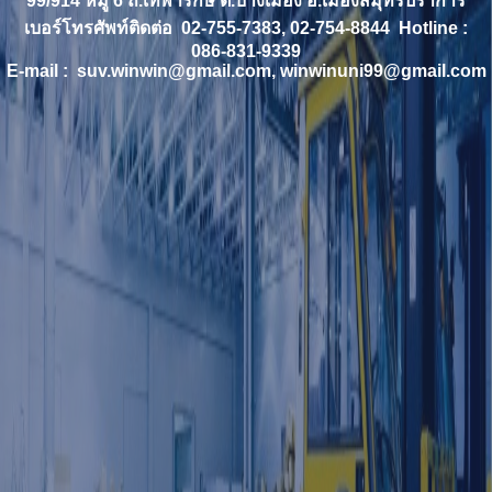
99/914 หมู่ 6 ถ.เทพารักษ์ ต.บางเมือง อ.เมืองสมุทรปราการ
เบอร์โทรศัพท์ติดต่อ 02-755-7383, 02-754-8844 Hotline :
086-831-9339
E-mail : suv.winwin@gmail.com, winwinuni99@gmail.com