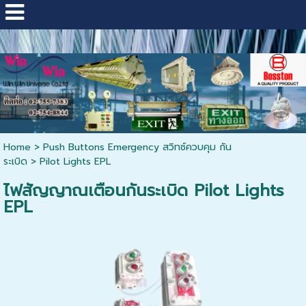
แห้ง, ไฟฉุกเฉิน, ป้ายไฟทางออก โคมไฟ หลอดไฟ, อุป
Home
>
Push Buttons Emergency สวิทซ์ควบคุม กัน
ระเบิด
>
Pilot Lights EPL
ไฟสัญญาณเตือนกันระเบิด Pilot Lights
EPL